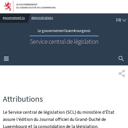
Aller au menu principal
Aller au contenu
FR
gouvernement.lu
Administrations
FR
Le gouvernement luxembourgeois
Service central de législation
AFFICHER
MENU
PRINCIPAL
PA
Attributions
Le Service central de législation (SCL) du ministère d'État
assure l'édition du Journal officiel du Grand-Duché de
Luxembourg et la consolidation de la législation.