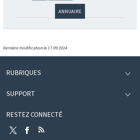
ANNUAIRE
Dernière modification le
17.09.2024
RUBRIQUES
Pied
RUBRI
de
SUPPORT
SUPP
page
RESTEZ CONNECTÉ
Twitter
Facebook
RSS