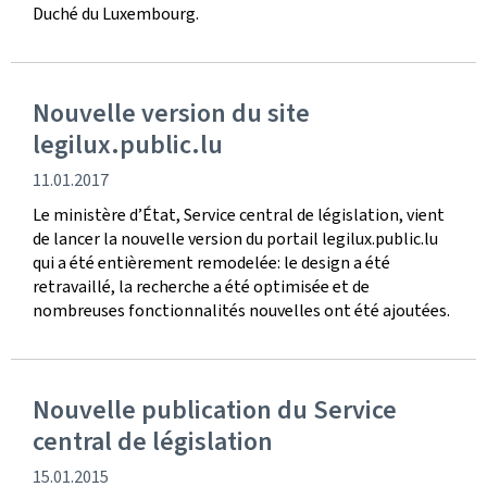
Duché du Luxembourg.
Nouvelle version du site
legilux.public.lu
date
11.01.2017
de
Le ministère d’État, Service central de législation, vient
publication
de lancer la nouvelle version du portail legilux.public.lu
qui a été entièrement remodelée: le design a été
retravaillé, la recherche a été optimisée et de
nombreuses fonctionnalités nouvelles ont été ajoutées.
Nouvelle publication du Service
central de législation
date
15.01.2015