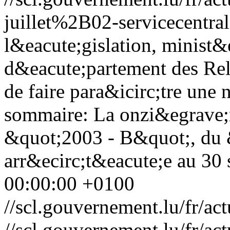
juillet%2B02-servicecentral
l&eacute;gislation, minist&e
d&eacute;partement des Rela
de faire para&icirc;tre une 
sommaire: La onzi&egrave;
&quot;2003 - B&quot;, du 
arr&ecirc;t&eacute;e au 30 
00:00:00 +0100
//scl.gouvernement.lu/fr
//scl.gouvernement.lu/fr