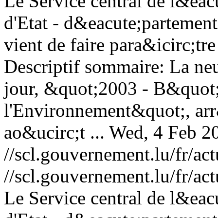
Le Service central de l&eac
d'Etat - d&eacute;partement
vient de faire para&icirc;tr
Descriptif sommaire: La n
jour, &quot;2003 - B&quot
l'Environnement&quot;, arr
ao&ucirc;t ...
Wed, 4 Feb 2
//scl.gouvernement.lu/fr
//scl.gouvernement.lu/fr
Le Service central de l&eac