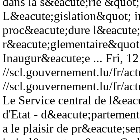
dans la s&eacute;rie &quot;
L&eacute;gislation&quot; i
proc&eacute;dure l&eacute;g
r&eacute;glementaire&quot;
Inaugur&eacute;e ...
Fri, 1
//scl.gouvernement.lu/fr
//scl.gouvernement.lu/fr
Le Service central de l&eac
d'Etat - d&eacute;partement
a le plaisir de pr&eacute;se