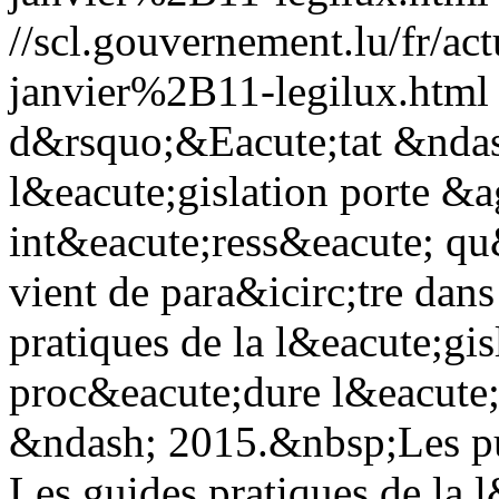
//scl.gouvernement.lu/fr
janvier%2B11-legilux.html
d&rsquo;&Eacute;tat &ndash
l&eacute;gislation porte &a
int&eacute;ress&eacute; qu
vient de para&icirc;tre dans
pratiques de la l&eacute;gi
proc&eacute;dure l&eacute;g
&ndash; 2015.&nbsp;Les pub
Les guides pratiques de la l