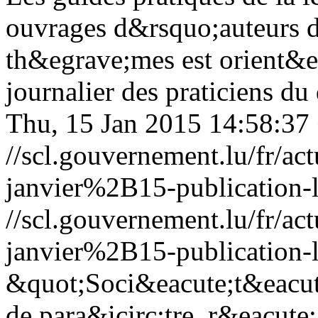
ouvrages d&rsquo;auteurs d
th&egrave;mes est orient&e
journalier des praticiens du
Thu, 15 Jan 2015 14:58:37
//scl.gouvernement.lu/fr
janvier%2B15-publication-l
//scl.gouvernement.lu/fr
janvier%2B15-publication-l
&quot;Soci&eacute;t&eacute
de para&icirc;tre, r&eacute;