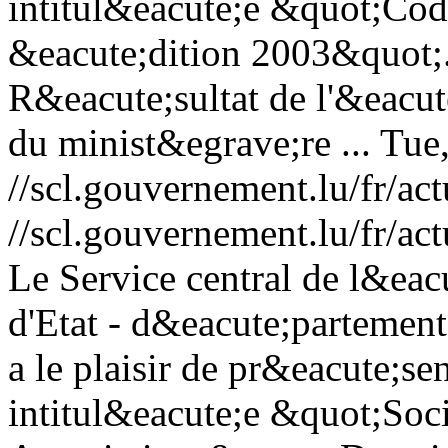
intitul&eacute;e &quot;Cod
&eacute;dition 2003&quot;.
R&eacute;sultat de l'&eacute
du minist&egrave;re ...
Tue
//scl.gouvernement.lu/fr
//scl.gouvernement.lu/fr
Le Service central de l&eac
d'Etat - d&eacute;partement
a le plaisir de pr&eacute;se
intitul&eacute;e &quot;Soc