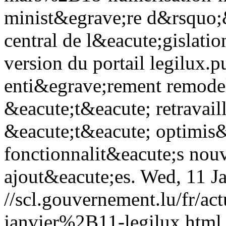
minist&egrave;re d&rsquo;
central de l&eacute;gislatio
version du portail legilux.p
enti&egrave;rement remodel
&eacute;t&eacute; retravail
&eacute;t&eacute; optimis&
fonctionnalit&eacute;s nouv
ajout&eacute;es.
Wed, 11 J
//scl.gouvernement.lu/fr
janvier%2B11-legilux.html