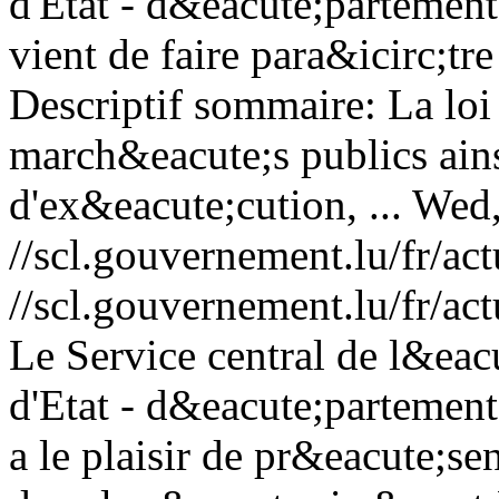
d'Etat - d&eacute;partement
vient de faire para&icirc;tr
Descriptif sommaire: La loi
march&eacute;s publics ain
d'ex&eacute;cution, ...
Wed,
//scl.gouvernement.lu/fr
//scl.gouvernement.lu/fr
Le Service central de l&eac
d'Etat - d&eacute;partement
a le plaisir de pr&eacute;se