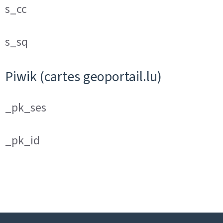
s_cc
s_sq
Piwik (cartes geoportail.lu)
_pk_ses
_pk_id