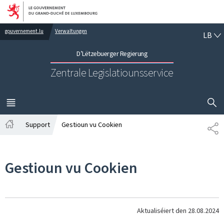
Bei den Haaptmenü goen
Bei den Inhalt goen
LË
gouvernement.lu
Verwaltungen
LB
D’Lëtzebuerger Regierung
Zentrale Legislatiounsservice
SHOW H
MENÜ
HAAPT-
Support
Gestioun vu Cookien
SH
Startsäit
Gestioun vu Cookien
Aktualiséiert den
28.08.2024