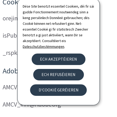
Cookies techniques
Dëse Site benotzt essentiel Cookien, déi fir säi
gudde Fonctionnement noutwendeg sinn a
orejime
keng perséinlech Donnéeë gebrauchen; dës
Cookië kënnen net refuséiert ginn. Net-
essentiel Cookië gi fir statistesch Zwecker
isPublicWebsite
benotzt a gi just aktivéiert, wann Dir se
akzeptéiert. Consultéiert eis
Dateschutzbestëmmungen
.
_rspkrLoadCore (ReadSpeaker)
ECH AKZEPTÉIEREN
Adobe Analytics
ECH REFUSÉIEREN
AMCVS_###@AdobeOrg
D'COOKIË GERÉIEREN
AMCV_###@AdobeOrg