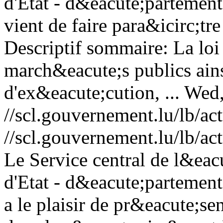
d'Etat - d&eacute;partement
vient de faire para&icirc;tr
Descriptif sommaire: La loi
march&eacute;s publics ain
d'ex&eacute;cution, ...
Wed,
//scl.gouvernement.lu/lb
//scl.gouvernement.lu/lb
Le Service central de l&eac
d'Etat - d&eacute;partement
a le plaisir de pr&eacute;se