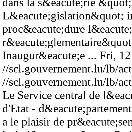
dans la s&eacute;rie &quot;
L&eacute;gislation&quot; i
proc&eacute;dure l&eacute;g
r&eacute;glementaire&quot;
Inaugur&eacute;e ...
Fri, 1
//scl.gouvernement.lu/lb
//scl.gouvernement.lu/lb
Le Service central de l&eac
d'Etat - d&eacute;partement
a le plaisir de pr&eacute;se