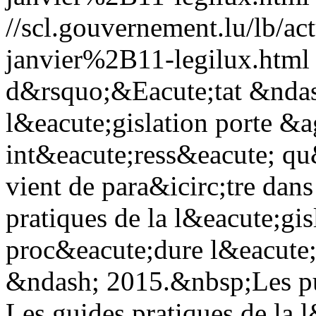
//scl.gouvernement.lu/lb
janvier%2B11-legilux.html
d&rsquo;&Eacute;tat &ndash
l&eacute;gislation porte &a
int&eacute;ress&eacute; qu
vient de para&icirc;tre dans
pratiques de la l&eacute;gi
proc&eacute;dure l&eacute;g
&ndash; 2015.&nbsp;Les pub
Les guides pratiques de la l