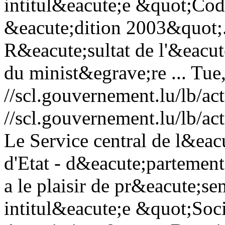
intitul&eacute;e &quot;Cod
&eacute;dition 2003&quot;.
R&eacute;sultat de l'&eacute
du minist&egrave;re ...
Tue
//scl.gouvernement.lu/lb
//scl.gouvernement.lu/lb
Le Service central de l&eac
d'Etat - d&eacute;partement
a le plaisir de pr&eacute;se
intitul&eacute;e &quot;Soc