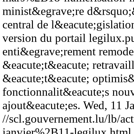
minist&egrave;re d&rsquo;
central de l&eacute;gislatio
version du portail legilux.p
enti&egrave;rement remodel
&eacute;t&eacute; retravail
&eacute;t&eacute; optimis&
fonctionnalit&eacute;s nouv
ajout&eacute;es.
Wed, 11 J
//scl.gouvernement.lu/lb
janvier%2B11-legilux.html