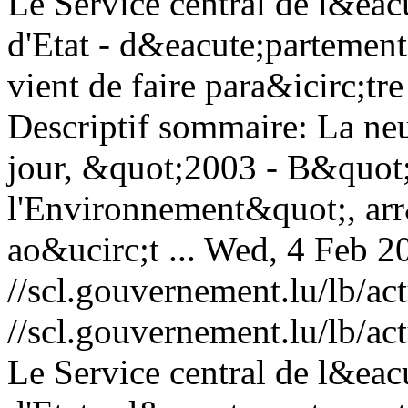
Le Service central de l&eac
d'Etat - d&eacute;partement
vient de faire para&icirc;tr
Descriptif sommaire: La n
jour, &quot;2003 - B&quot
l'Environnement&quot;, arr
ao&ucirc;t ...
Wed, 4 Feb 2
//scl.gouvernement.lu/lb
//scl.gouvernement.lu/lb
Le Service central de l&eac