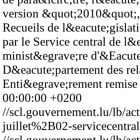
version &quot;2010&quot;, 
Recueils de l&eacute;gisla
par le Service central de l&
minist&egrave;re d'&Eacute
D&eacute;partement des rela
Enti&egrave;rement remise 
00:00:00 +0200
//scl.gouvernement.lu/lb
juillet%2B02-servicecentral
//scl.gouvernement.lu/lb