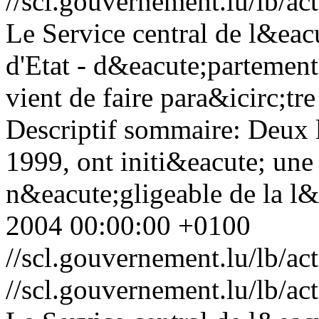
//scl.gouvernement.lu/lb
Le Service central de l&eac
d'Etat - d&eacute;partement
vient de faire para&icirc;tr
Descriptif sommaire: Deux l
1999, ont initi&eacute; un
n&eacute;gligeable de la l&e
2004 00:00:00 +0100
//scl.gouvernement.lu/lb
//scl.gouvernement.lu/lb