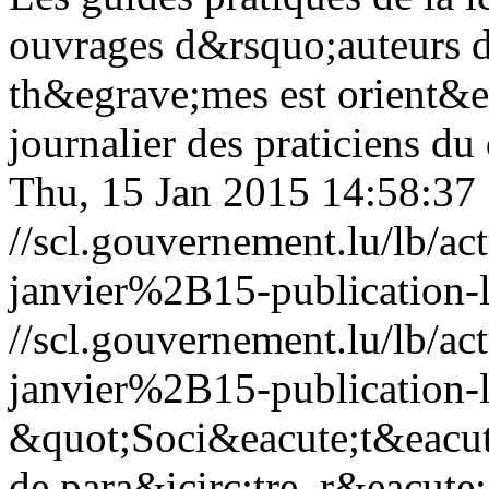
ouvrages d&rsquo;auteurs d
th&egrave;mes est orient&e
journalier des praticiens du
Thu, 15 Jan 2015 14:58:37
//scl.gouvernement.lu/lb
janvier%2B15-publication-l
//scl.gouvernement.lu/lb
janvier%2B15-publication-l
&quot;Soci&eacute;t&eacute
de para&icirc;tre, r&eacute;