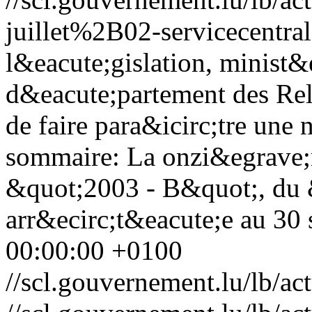
juillet%2B02-servicecentral
l&eacute;gislation, minist&e
d&eacute;partement des Rela
de faire para&icirc;tre une 
sommaire: La onzi&egrave;
&quot;2003 - B&quot;, du 
arr&ecirc;t&eacute;e au 30 
00:00:00 +0100
//scl.gouvernement.lu/lb