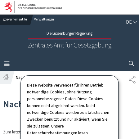
Zur Hauptnavigation
Zum Inhalt
DE
gouvernement.lu
Verwaltungen
DE
Die Luxemburger Regierung
Zentrales Amt für Gesetzgebung
SUCHFLED 
MENÜ
HAUPT-
Nachrichten
TE
Startseite
Diese Website verwendet für ihren Betrieb
notwendige Cookies, ohne Nutzung
personenbezogener Daten. Diese Cookies
Nachrichten
können nicht abgelehnt werden. Nicht
notwendige Cookies werden zu statistischen
Zwecken benutzt und nur aktiviert, wenn Sie
sie zulassen. Unsere
Zum letzten Mal aktualisiert am
12.09.2024
Datenschutzbestimmungen
lesen.